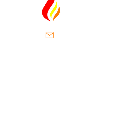
ventas@casaantiguasa.com
Km. 2.5, Cantón Las Dispensas,
carretera hacia San José
Villanueva.
Municipio San Jose Villanueva
la Libertad, El Salvador
(+503)
2566-8178