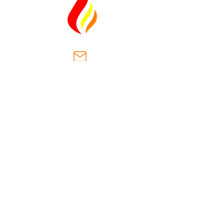
ventas@casaantiguasa.com
Km. 2.5, Cantón Las Dispensas,
carretera hacia San José
Villanueva.
Municipio San Jose Villanueva
la Libertad, El Salvador
(+503)
2566-8178