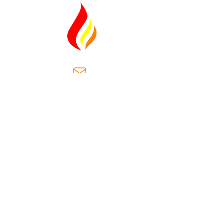
ventas@casaantiguasa.com
Km. 2.5, Cantón Las Dispensas,
carretera hacia San José
Villanueva.
Municipio San Jose Villanueva
la Libertad, El Salvador
(+503)
2566-8178