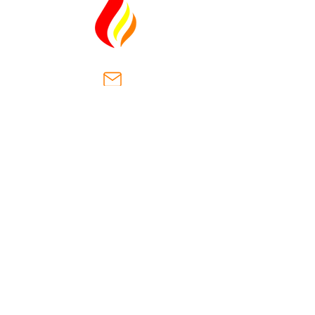
ventas@casaantiguasa.com
Km. 2.5, Cantón Las Dispensas,
carretera hacia San José
Villanueva.
Municipio San Jose Villanueva
la Libertad, El Salvador
(+503)
2566-8178