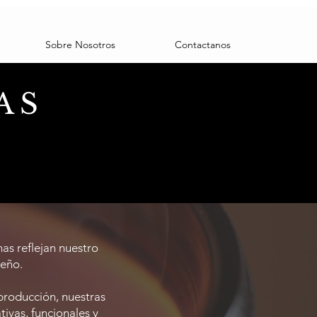
Sobre Nosotros
Contactanos
AS
as reflejan nuestro
seño.
producción, nuestras
ivas, funcionales y