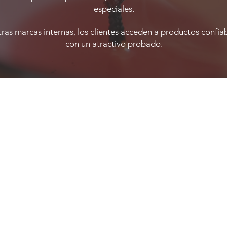
especiales.
tras marcas internas, los clientes acceden a productos confiab
con un atractivo probado.