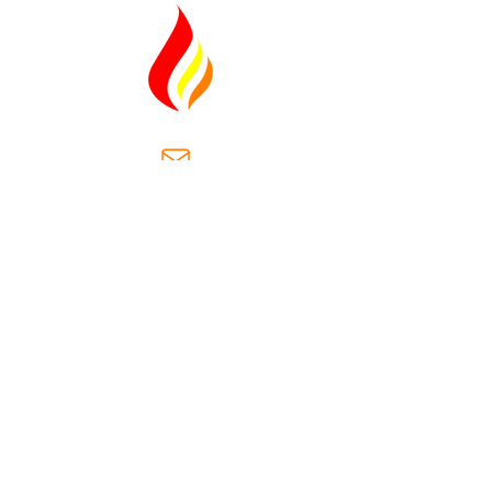
ventas@casaantiguasa.com
Km. 2.5, Cantón Las Dispensas,
carretera hacia San José
Villanueva.
Municipio San José Villanueva
la libertad, el salvador
(+503)
2566-8178