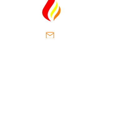
ventas@casaantiguasa.com
Km. 2.5, Cantón Las Dispensas,
carretera hacia San José
Villanueva.
Municipio San José Villanueva
la libertad, el salvador
(+503)
2566-8178