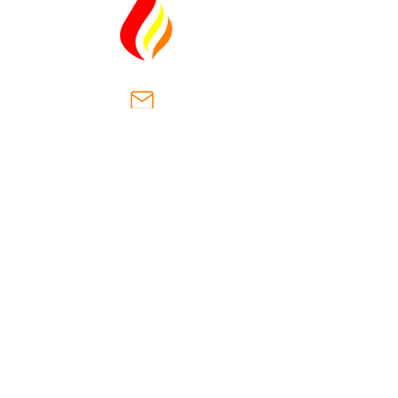
ventas@casaantiguasa.com
Km. 2.5, Cantón Las Dispensas,
carretera hacia San José
Villanueva.
Municipio San José Villanueva
la libertad, el salvador
(+503)
2566-8178